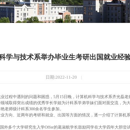
科学与技术系举办毕业生考研出国就业经
日期:2022-11-20
|
就业过程中遇到的问题和困惑，
5月
15
日晚，计算机科学与技术系齐光磊老
同领域取得突出成绩的优秀学长学姐为计科系学弟学妹们面对面交流，为
海艳老师级计科系
3
00
余名学生参加。
专业方向、近两年的考研和就业、出国等方面的情况，逐一介绍了计算机
得国外多个大学研究生入学
Offer的
葛淑航学长鼓励同学在大学四年大胆尝