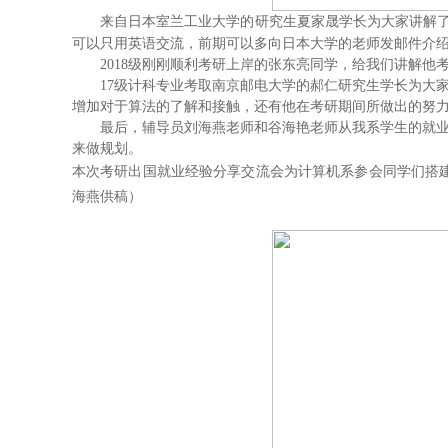
来自日本室兰工业大学的研究生夏家晟学长为大家讲解
可以只用英语交流，前期可以多向日本大学的老师发邮件介
2018级刚刚顺利考研上岸的张东亮同学，给我们讲解
17级计科专业考取南京邮电大学的郝仁研究生学长为大
增加对于算法的了解和接触，还有他在考研期间所做出的努
最后，辅导员刘海燕老师和谷海艳老师从我系学生的就
来做规划。
本次考研出国就业经验分享交流会为计算机系参会同学们搭
海燕供稿）