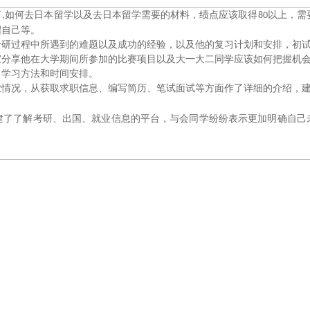
了
如何去日本留学以及去日本留学需要的材料，绩点应该取得
以上，需
,
80
绍自己等。
他考研过程中所遇到的难题以及成功的经验，以及他的复习计划和安排，初
家分享他在大学期间所参加的比赛项目以及大一大二同学应该如何把握机
力学习方法和时间安排。
业情况，从获取求职信息、编写简历、笔试面试等方面作了详细的介绍，
建了了解考研、出国、就业信息的平台，与会同学纷纷表示更加明确自己