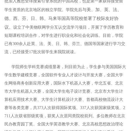
批加入雅思全球搜索引擎系统的中国高校，也是第一家获得接受留
与美、
加、
英、法、
学生资质的北京地区的独立学院。学院先后
德、西、芬、日、韩、马来等
国
高等院校签署了校际友好协
议。
设立了中美物联网学分互认交流学习项目，开展了学历教育和
短期课程培训合作，对学生进行职业化和社会化训练。目前，学院
已有300余人赴英、法、美、日、韩、芬兰、德国等国家进行学习交
流，已经接受17批次留学生来我院就读。
学院师生学科竞赛成绩显著，到目前为止，学生参与美国国际大
学生数学建模竞赛，全国软件专业人才设计与开发大赛，全国大学
生网络商务创新应用大赛，国际水下机器人大赛，华北五省、北京
市大学生机器人大赛，全国大学生电子设计竞赛、北京市大学生计
算机应用技术大赛、大学生计算机设计大赛、首都高校物流设计大
赛等各类竞赛，共373人次获得国际奖项、337人次获国家级奖项、2
711人次获省部级奖项，获奖人次居同类院校前列。多位教师在北京
民办教育园丁奖、全国大学英语教学大赛、北京高校思想政治理论